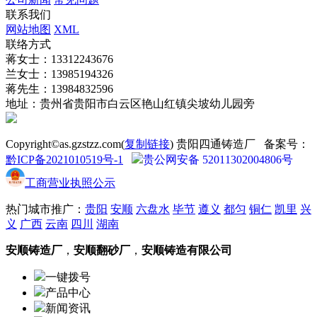
联系我们
网站地图
XML
联络方式
蒋女士：13312243676
兰女士：13985194326
蒋先生：13984832596
地址：贵州省贵阳市白云区艳山红镇尖坡幼儿园旁
Copyright©as.gzstzz.com(
复制链接
) 贵阳四通铸造厂 备案号：
黔ICP备2021010519号-1
贵公网安备 52011302004806号
工商营业执照公示
热门城市推广：
贵阳
安顺
六盘水
毕节
遵义
都匀
铜仁
凯里
兴
义
广西
云南
四川
湖南
安顺铸造厂
，
安顺翻砂厂
，
安顺铸造有限公司
一键拨号
产品中心
新闻资讯