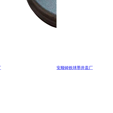
厂
安顺铸铁球墨井盖厂