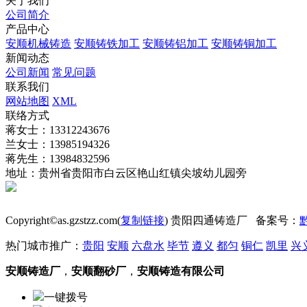
关于我们
公司简介
产品中心
安顺机械铸造
安顺铸铁加工
安顺铸铝加工
安顺铸铜加工
新闻动态
公司新闻
常见问题
联系我们
网站地图
XML
联络方式
蒋女士：13312243676
兰女士：13985194326
蒋先生：13984832596
地址：贵州省贵阳市白云区艳山红镇尖坡幼儿园旁
Copyright©as.gzstzz.com(
复制链接
) 贵阳四通铸造厂 备案号：
黔
热门城市推广：
贵阳
安顺
六盘水
毕节
遵义
都匀
铜仁
凯里
兴
安顺铸造厂
，
安顺翻砂厂
，
安顺铸造有限公司
一键拨号