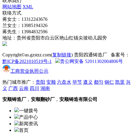
联系我们
网站地图
XML
联络方式
蒋女士：13312243676
兰女士：13985194326
蒋先生：13984832596
地址：贵州省贵阳市白云区艳山红镇尖坡幼儿园旁
Copyright©as.gzstzz.com(
复制链接
) 贵阳四通铸造厂 备案号：
黔ICP备2021010519号-1
贵公网安备 52011302004806号
工商营业执照公示
热门城市推广：
贵阳
安顺
六盘水
毕节
遵义
都匀
铜仁
凯里
兴
义
广西
云南
四川
湖南
安顺铸造厂
，
安顺翻砂厂
，
安顺铸造有限公司
一键拨号
产品中心
新闻资讯
首页