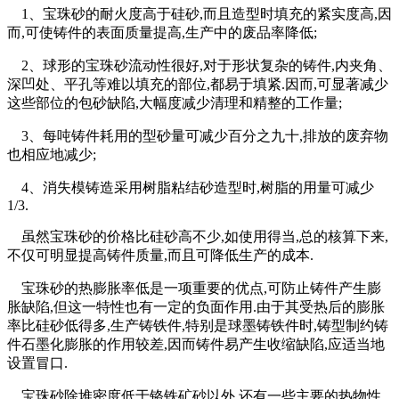
1、宝珠砂的耐火度高于硅砂,而且造型时填充的紧实度高,因
而,可使铸件的表面质量提高,生产中的废品率降低;
2、球形的宝珠砂流动性很好,对于形状复杂的铸件,内夹角、
深凹处、平孔等难以填充的部位,都易于填紧.因而,可显著减少
这些部位的包砂缺陷,大幅度减少清理和精整的工作量;
3、每吨铸件耗用的型砂量可减少百分之九十,排放的废弃物
也相应地减少;
4、消失模铸造采用树脂粘结砂造型时,树脂的用量可减少
1/3.
虽然宝珠砂的价格比硅砂高不少,如使用得当,总的核算下来,
不仅可明显提高铸件质量,而且可降低生产的成本.
宝珠砂的热膨胀率低是一项重要的优点,可防止铸件产生膨
胀缺陷,但这一特性也有一定的负面作用.由于其受热后的膨胀
率比硅砂低得多,生产铸铁件,特别是球墨铸铁件时,铸型制约铸
件石墨化膨胀的作用较差,因而铸件易产生收缩缺陷,应适当地
设置冒口.
宝珠砂除堆密度低于铬铁矿砂以外,还有一些主要的热物性,