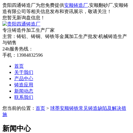
贵阳四通铸造厂为您免费提供
安顺铸造厂
,安顺翻砂厂,安顺铸
造有限公司等相关信息发布和资讯展示，敬请关注！
您暂无新询盘信息！
专注铸造件加工
生产厂家
主营：铸铝、铸铜、铸铁等金属加工生产批发\机械铸造生产
与销售
24h服务热线：
手机：13984832596
首页
关于我们
产品中心
铸造应用
新闻动态
联系我们
您当前的位置：
首页
>
球墨安顺铸铁常见铸造缺陷及解决措
施
新闻中心