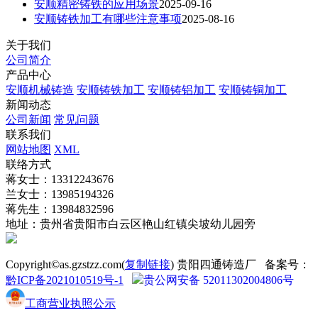
安顺精密铸铁的应用场景
2025-09-16
安顺铸铁加工有哪些注意事项
2025-08-16
关于我们
公司简介
产品中心
安顺机械铸造
安顺铸铁加工
安顺铸铝加工
安顺铸铜加工
新闻动态
公司新闻
常见问题
联系我们
网站地图
XML
联络方式
蒋女士：13312243676
兰女士：13985194326
蒋先生：13984832596
地址：贵州省贵阳市白云区艳山红镇尖坡幼儿园旁
Copyright©as.gzstzz.com(
复制链接
) 贵阳四通铸造厂 备案号：
黔ICP备2021010519号-1
贵公网安备 52011302004806号
工商营业执照公示