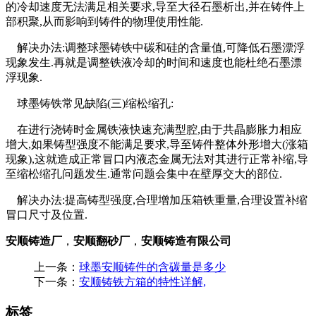
的冷却速度无法满足相关要求,导至大径石墨析出,并在铸件上
部积聚,从而影响到铸件的物理使用性能.
解决办法:调整球墨铸铁中碳和硅的含量值,可降低石墨漂浮
现象发生.再就是调整铁液冷却的时间和速度也能杜绝石墨漂
浮现象.
球墨铸铁常见缺陷(三)缩松缩孔:
在进行浇铸时金属铁液快速充满型腔,由于共晶膨胀力相应
增大,如果铸型强度不能满足要求,导至铸件整体外形增大(涨箱
现象),这就造成正常冒口内液态金属无法对其进行正常补缩,导
至缩松缩孔问题发生.通常问题会集中在壁厚交大的部位.
解决办法:提高铸型强度,合理增加压箱铁重量,合理设置补缩
冒口尺寸及位置.
安顺铸造厂
，
安顺翻砂厂
，
安顺铸造有限公司
上一条：
球墨安顺铸件的含碳量是多少
下一条：
安顺铸铁方箱的特性详解,
标签