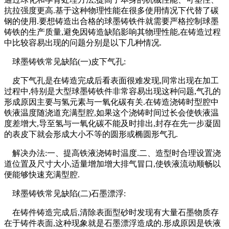
抗拉强度更高.基于这种物理性能在很多使用情况下代替了碳
钢的使用.要想铸造出合格的球墨铸铁件就需要严格控制球墨
铸铁的生产质量,避免因铸造缺陷影响其物理性能,在铸造过程
中比较容易出现的问题分别是以下几种情况.
球墨铸铁常见缺陷(一)皮下气孔:
皮下气孔是在铸造完成后看表面很难发现,同常出现在加工
过程中,特别是大型球墨铸铁件非常容易出现这种问题,气孔的
形成原因主要与氢元素与一氧化碳有关.在铸造浇铸时型腔中
铁液温度随浇道充满型腔,如果这个浇铸时间过长会使铁液温
度差增大,导至氢与一氧化碳不能及时排出,封存在先一步凝固
的表皮下就会形成大小不等的圆形或椭圆形气孔.
解决办法:一、提高铁液浇铸时温度.二、造型时合理设置浇
道位置及尺寸大小,适量增加增大排气冒口,使铁液流动顺畅以
便能够快速充满型腔.
球墨铸铁常见缺陷(二)石墨漂浮:
在铸件铸造完成后,清除表面型砂时发现有大量石墨物质存
在于铸件表面,这种现象就是石墨漂浮造成的.形成原因是铁液