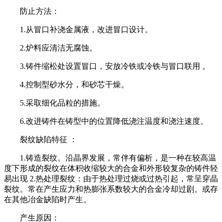
防止方法：
1.从冒口补浇金属液，改进冒口设计。
2.炉料应清洁无腐蚀。
3.铸件缩松处设置冒口，安放冷铁或冷铁与冒口联用 。
4.控制型砂水分，和砂芯干燥。
5.采取细化品粒的措施。
6.改进铸件在铸型中的位置降低浇注温度和浇注速度。
裂纹缺陷特征
：
1.铸造裂纹。沿晶界发展，常伴有偏析，是一种在较高温
度下形成的裂纹在体积收缩较大的合金和外形较复杂的铸件轻
易出现 2.热处理裂纹：由于热处理过烧或过热引起，常呈穿晶
裂纹。常在产生应力和热膨张系数较大的合金冷却过剧。或存
在其他冶金缺陷时产生。
产生原因：