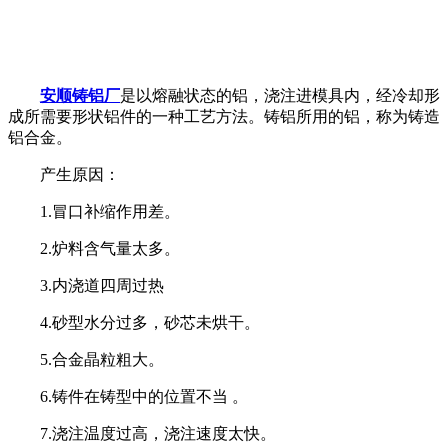
安顺铸铝厂
是以熔融状态的铝，浇注进模具内，经冷却形
成所需要形状铝件的一种工艺方法。铸铝所用的铝，称为铸造
铝合金。
产生原因：
1.冒口补缩作用差。
2.炉料含气量太多。
3.内浇道四周过热
4.砂型水分过多，砂芯未烘干。
5.合金晶粒粗大。
6.铸件在铸型中的位置不当 。
7.浇注温度过高，浇注速度太快。