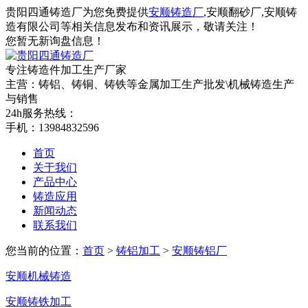
贵阳四通铸造厂为您免费提供
安顺铸造厂
,安顺翻砂厂,安顺铸
造有限公司等相关信息发布和资讯展示，敬请关注！
您暂无新询盘信息！
专注铸造件加工
生产厂家
主营：铸铝、铸铜、铸铁等金属加工生产批发\机械铸造生产
与销售
24h服务热线：
手机：13984832596
首页
关于我们
产品中心
铸造应用
新闻动态
联系我们
您当前的位置：
首页
>
铸铝加工
>
安顺铸铝厂
安顺机械铸造
安顺铸铁加工